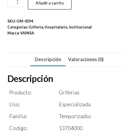
Llave
Añadir a carrito
de
lavatorio
SKU:
OM-0594
temporizada
Categorías:
Griferia
,
Hospitalario
,
Institucional
al
Marca:
VAINSA
mueble
cantidad
Descripción
Valoraciones (0)
Descripción
Producto:
Griferias
Uso:
Especializada
Familia:
Temporizados
Codigo:
13704000