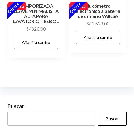
Oferta
Oferta
TEMPORIZADA
Fluxómetro
Oferta
Oferta
LLAVE MINIMALISTA
electrónico a bateria
ALTA PARA
de urinario VAINSA
LAVATORIO TREBOL
S/
1,523.00
S/
320.00
Añadir a carrito
Añadir a carrito
Buscar
Buscar