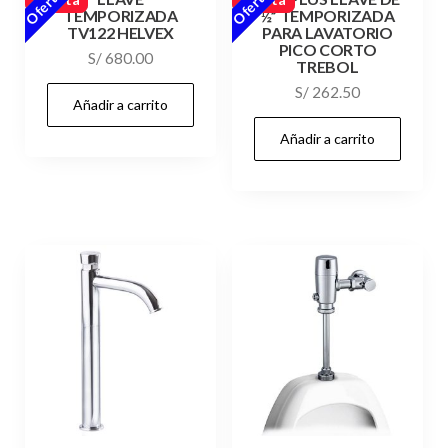
Oferta
Oferta
TEMPORIZADA
½” TEMPORIZADA
TV122 HELVEX
PARA LAVATORIO
PICO CORTO
S/
680.00
TREBOL
S/
262.50
Añadir a carrito
Añadir a carrito