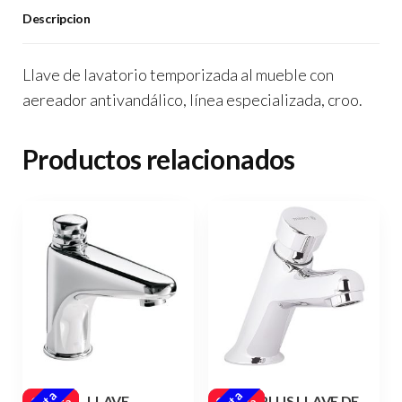
Descripcion
Llave de lavatorio temporizada al mueble con
aereador antivandálico, línea especializada, croo.
Productos relacionados
LLAVE
NEOPLUS LLAVE DE
Oferta
Oferta