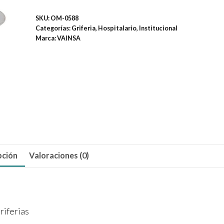
pedal
SKU:
OM-0588
temporizada
Categorías:
Griferia
,
Hospitalario
,
Institucional
de
Marca:
VAINSA
1/2"
cantidad
pción
Valoraciones (0)
riferias