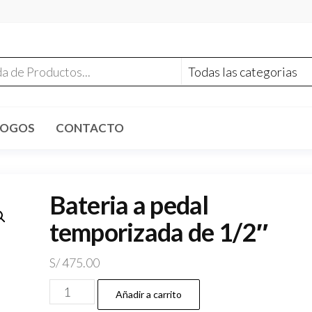
LOGOS
CONTACTO
Bateria a pedal
temporizada de 1/2″
S/
475.00
Bateria
Añadir a carrito
a